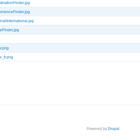
inationFinder.jpg
rienceFinder.jpg
valInternational.jpg
eFinder.jpg
w.png
_fr.png
Powered by
Drupal