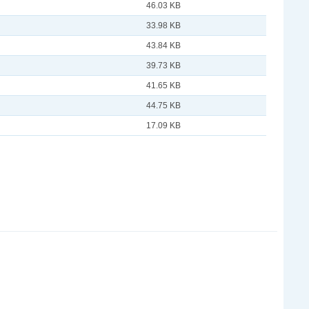
46.03 KB
33.98 KB
43.84 KB
39.73 KB
41.65 KB
44.75 KB
17.09 KB