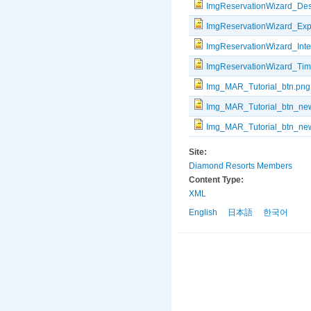
ImgReservationWizard_Dest
ImgReservationWizard_Expe
ImgReservationWizard_Inter
ImgReservationWizard_Tim
Img_MAR_Tutorial_btn.png
Img_MAR_Tutorial_btn_ne
Img_MAR_Tutorial_btn_new
Site:
Diamond Resorts Members
Content Type:
XML
English
日本語
한국어