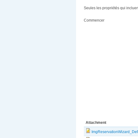
Seules les propriétés qui inclue
Commencer
Attachment
ImgReservationWizard_Defa