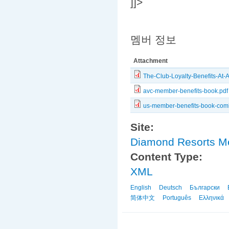
]]>
멤버 정보
Attachment
The-Club-Loyalty-Benefits-At-
avc-member-benefits-book.pdf
us-member-benefits-book-com
Site:
Diamond Resorts 
Content Type:
XML
English
Deutsch
Български
简体中文
Português
Ελληνικά