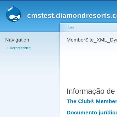
Sk
ma
cmstest.diamondresorts.
co
Home
Navigation
You are here
MemberSite_XML_Dyn
Recent content
Informação d
The Club® Member 
Documento jurídic